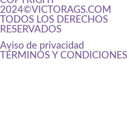
2024©VICTORAGS.COM
TODOS LOS DERECHOS
RESERVADOS
Aviso de privacidad
replica
relojes
TÉRMINOS Y CONDICIONES
relojes
imitacion
relojes
de
imitacion
www.onurbakiner.com