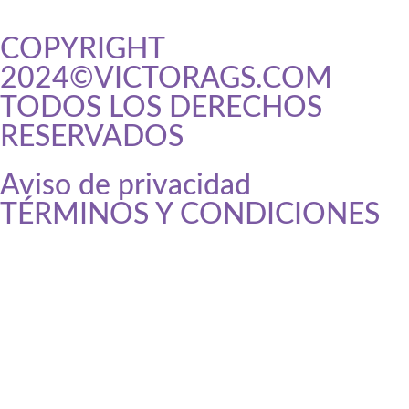
COPYRIGHT
2024©VICTORAGS.COM
TODOS LOS DERECHOS
RESERVADOS
Aviso de privacidad
replica
relojes
TÉRMINOS Y CONDICIONES
relojes
imitacion
relojes
de
imitacion
www.onurbakiner.com